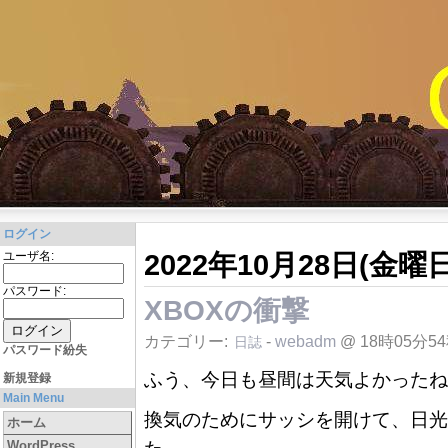
ログイン
2022年10月28日(金曜日
ユーザ名:
パスワード:
XBOXの衝撃
カテゴリー:
-
webadm
@ 18時05分5
日誌
パスワード紛失
ふう、今日も昼間は天気よかったね
新規登録
Main Menu
換気のためにサッシを開けて、日光
ホーム
WordPress