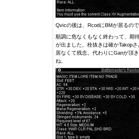
Qvicの後は、RcodにBMが居る
順調に危なくもなく終わって、期待の
が出ました。栓抜きは確かTako
居なくて残念。代わりにGanが頂きま
ね。