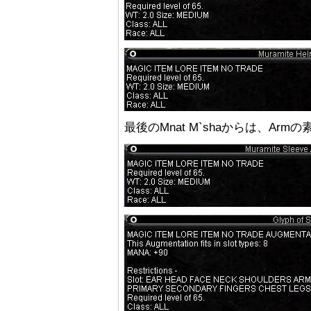
最後のMnat M`shaからは、Armの