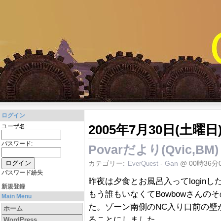
ログイン
2005年7月30日(土曜日
ユーザ名:
パスワード:
Povarだより(Qvic,BM)
カテゴリー:
-
Gan
@ 00時36分
EverQuest
パスワード紛失
昨夜は夕食とお風呂入ってlogin
新規登録
もう誰もいなくてBowbowさんの
Main Menu
た。ゾーン南側のNC入り口前の壁
ホーム
ることにしました。
WordPress