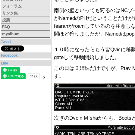
フォーラム
南側の壁といっても狩るのはNCゾ
リンク集
がNamedのPHだということだけが違
投票
fearanがroamしているのを注意し
FAQ
間ほど狩りましたが、Namedはpo
myalbum
Tweet
１０時になったらもう皆Qvicに移動
Facebook
gateして移動開始しました。
Line
この日は３姉妹だけですが、Ptav M
す。
:-?
次ぎのDvoin M`shaからも、Bo