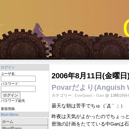
ログイン
2006年8月11日(金曜日
ユーザ名:
パスワード:
Povarだより(Anguish 
カテゴリー:
-
Gan
@ 13時19分
EverQuest
パスワード紛失
曇天な朝は苦手でちゅ（´Д｀；）
新規登録
Main Menu
昨夜は天気がよかったのでちょっと疲労
ホーム
密漁の計画をたてている中Ganは
WordPress