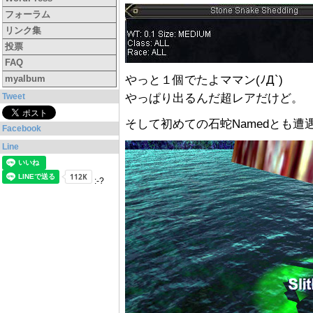
フォーラム
リンク集
投票
FAQ
やっと１個でたよママン(ﾉД`)
myalbum
やっぱり出るんだ超レアだけど。
Tweet
そして初めての石蛇Namedとも遭
Facebook
Line
:-?