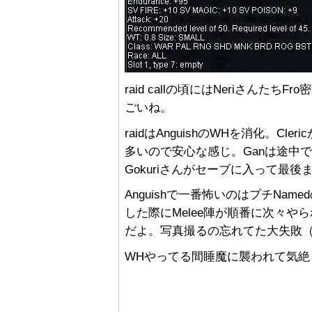
raid callの頃にはNeriさん
ごいね。
raidはAnguishのWHを消化。C
多いので安心な感じ。Ganは途中でﾎﾟｲｯ(ﾉ
Gokuriさんがセーブに入って最後まで
Anguishで一番怖いのはプチName
した際にMelee陣が順番に次々
だよ。写真撮るの忘れてた大失敗（
WHやってる間睡魔に襲われて気絶