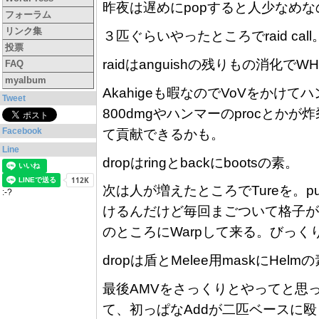
昨夜は遅めにpopすると人少なめなのでgems
フォーラム
リンク集
３匹ぐらいやったところでraid call
投票
raidはanguishの残りもの消化で
FAQ
myalbum
Akahigeも暇なのでVoVをかけて
Tweet
800dmgやハンマーのprocとかが炸
Facebook
て貢献できるかも。
Line
dropはringとbackにbootsの素。
次は人が増えたところでTureを。
:-?
けるんだけど毎回まごついて格子が
のところにWarpして来る。びっく
dropは盾とMelee用maskにHelm
最後AMVをさっくりとやってと思
て、初っぱなAddが二匹ベースに殴