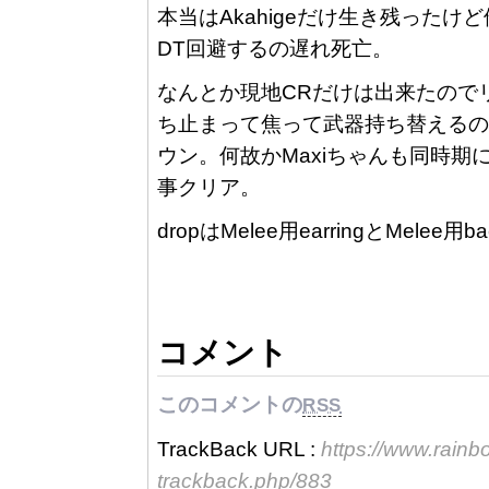
本当はAkahigeだけ生き残った
DT回避するの遅れ死亡。
なんとか現地CRだけは出来たので
ち止まって焦って武器持ち替えるの
ウン。何故かMaxiちゃんも同時
事クリア。
dropはMelee用earringとMelee用
コメント
このコメントの
RSS
TrackBack URL :
https://www.rain
trackback.php/883