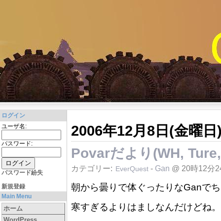
ログイン
2006年12月8日(金曜日
ユーザ名:
パスワード:
Povarだより(WH, Ture,
カテゴリー:
-
Gan
@ 20時12分2
EverQuest
パスワード紛失
朝から曇りで体ぐったりなGanでちゅ(´
新規登録
Main Menu
寒すぎるよりはましなんだけどね。
ホーム
WordPress