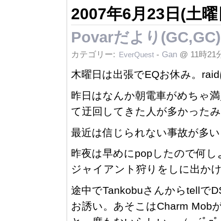
2007年6月23日(土曜
Povarだより(GC,GC)
カテゴリー:
-
Gan
@ 11時21
EverQuest
木曜日は出張でEQお休み。ra
昨日はなんか朝電車がめちゃ満
て迂回してきた人が多かったみ
最近は信じられない事故が多い
昨夜は早めにpopしたので何し
ジャイアント狩りをしに出か
途中でTankobuさんからtell
お誘い。あそこはCharm Mob