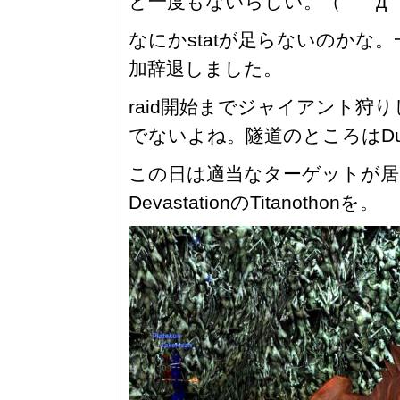
と一度もないらしい。（ ´ﾟд
なにかstatが足らないのかな
加辞退しました。
raid開始までジャイアント
でないよね。隧道のところはD
この日は適当なターゲットが居
DevastationのTitanothonを。