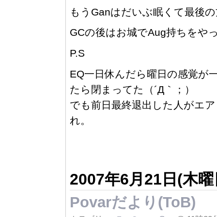
もうGanはだいぶ眠くて最後
GCの後はお城でAug持ちを
P.S
EQ一日休んだら曜日の感覚が
たら閉まってた（´Д｀；）
でも前日最終退出した人がエア
れ。
2007年6月21日(木曜
Povarだより(ToB)