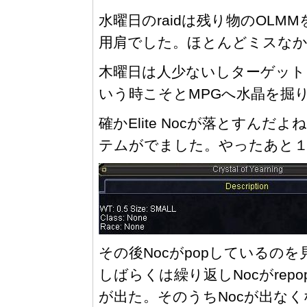
水曜日のraidは残り物のOLMMをさっ
用肩でした。ほとんどミスな
木曜日は人少ないしターゲットに
いう時こそとMPGへ水晶を掘
確かElite Nocが落とすん
テムがでました。やったあと
その後Nocがpopしている
しばらくは繰り返しNocがrep
が出た。そのうちNocが出な