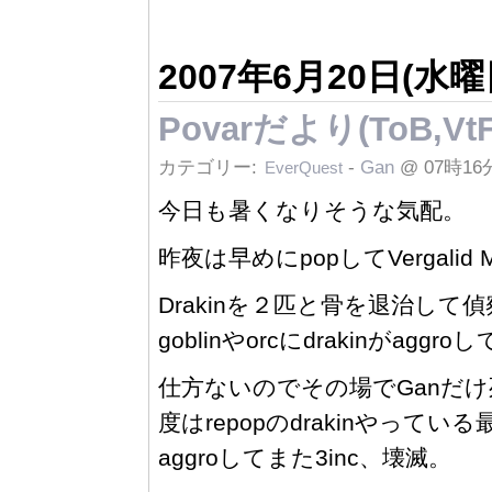
2007年6月20日(水曜
Povarだより(ToB,VtF
カテゴリー:
-
Gan
@ 07時16
EverQuest
今日も暑くなりそうな気配。
昨夜は早めにpopしてVergali
Drakinを２匹と骨を退治して偵
goblinやorcにdrakinがaggro
仕方ないのでその場でGanだけ死
度はrepopのdrakinやってい
aggroしてまた3inc、壊滅。