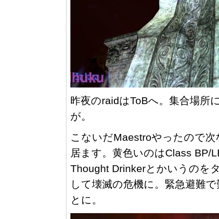
昨夜のraidはToBへ。集合場
が。
こないだMaestroやったの
居ます。黄色いのはClass BP/L
Thought Drinkerとか
して壊滅の危機に。緊急避難で難
とに。