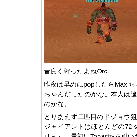
昔良く狩ったよねOrc。
昨夜は早めにpopしたらMaxiちゃん
ちゃんだったのかな。本人は違
のかな。
とりあえず二匹目のドジョウ狙い
ジャイアントはほとんどの72 sp
ります。最初にTenacityを引