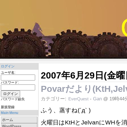
ログイン
2007年6月29日(金曜
ユーザ名:
パスワード:
Povarだより(KtH,Jel
カテゴリー:
-
Gan
@ 19時44
EverQuest
パスワード紛失
新規登録
ふう、蒸すね(´д` )
Main Menu
ホーム
火曜日はKtHとJelvanにWHを
WordPress