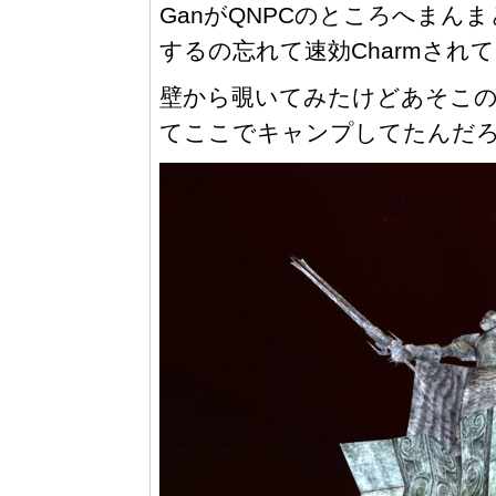
GanがQNPCのところへまん
するの忘れて速効Charmされ
壁から覗いてみたけどあそこの一
てここでキャンプしてたんだ