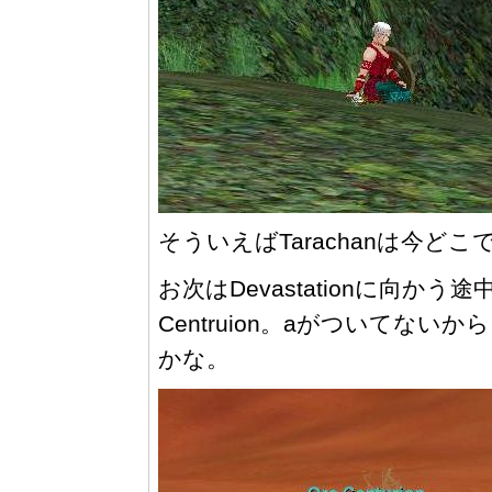
そういえばTarachanは今ど
お次はDevastationに向かう途中
Centruion。aがついてな
かな。