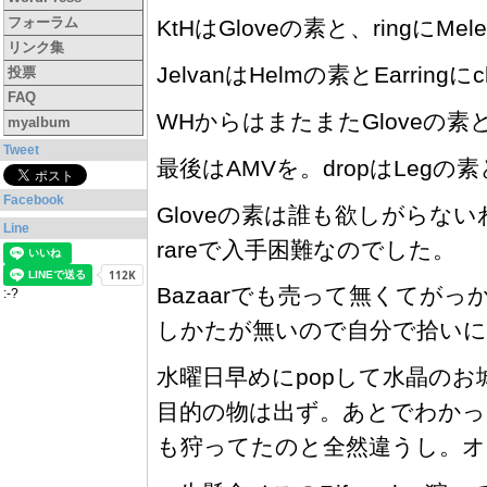
フォーラム
KtHはGloveの素と、ringにM
リンク集
JelvanはHelmの素とEarringにch
投票
FAQ
WHからはまたまたGloveの素とMel
myalbum
Tweet
最後はAMVを。dropはLegの素と
Facebook
Gloveの素は誰も欲しがらない
Line
rareで入手困難なのでした。
Bazaarでも売って無くてがっ
:-?
しかたが無いので自分で拾い
水曜日早めにpopして水晶のお
目的の物は出ず。あとでわかっ
も狩ってたのと全然違うし。オスのRi