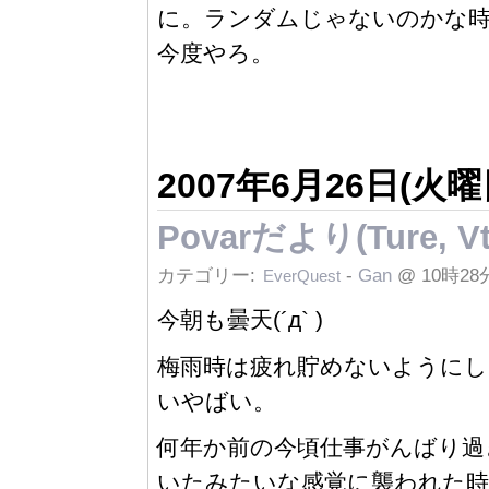
に。ランダムじゃないのかな時
今度やろ。
2007年6月26日(火曜
Povarだより(Ture, Vt
カテゴリー:
-
Gan
@ 10時28
EverQuest
今朝も曇天(´д` )
梅雨時は疲れ貯めないようにし
いやばい。
何年か前の今頃仕事がんばり過
いたみたいな感覚に襲われた