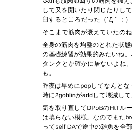
Ganも股関節回りの筋肉を鍛
して又を開いたり閉じたりして
臼するところだった（´Д｀；）
そこまで筋肉が衰えていたの
全身の筋肉を均整のとれた状態
の基礎練習が効果的みたいね。
タンクとか確かに居ないよね。
も。
昨夜は早めにpopしてなんとなくVe
時に2goblinがaddして壊
気を取り直してDPoBのHtTル
は填らない模様。なのでまたbre
ってself DAで途中の雑魚を