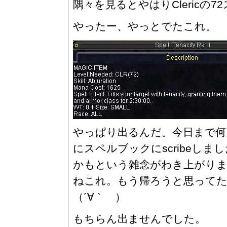
隅々を見るとやはりClericの7
やったー、やっとでたこれ。
やっぱり出るんだ。今日まで何
にスペルブックにscribeし
かもという雑念がわき上がりまし
ねこれ。もう帰ろうと思ってた
（´∀｀ ）
もちらん出ませんでした。