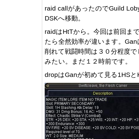
raid callがあったのでGuild 
DSKへ移動。
raidはHtTから。今回は前
たら全然効率が違います。Ga
削れて戦闘時間は３０分程度で
みたい。まだ１２時前です。
dropはGanが初めて見る1HS