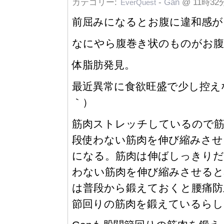
カテゴリー:
-
Gan
@ 11時32
EverQuest
前屈みになるとお腹に違和感が
なにやら腹巻き状のものがお腹
体脂肪発見。
最近異常に食欲旺盛で少し控え
｀）
筋肉ストレッチしているので筋
段使わない筋肉を伸び縮みさせ
になる。筋肉は伸ばしっきりだ
わない筋肉を伸び縮みさせると
は普段から鍛えておくと腰痛防
節回りの筋肉を鍛えているらし