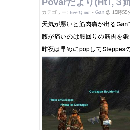
Povarだより(HtT,
カテゴリー:
-
Gan
@ 15時55
EverQuest
天気が悪いと筋肉痛が出るGanでち
腰が痛いのは腰回りの筋肉を鍛
昨夜は早めにpopしてStepp