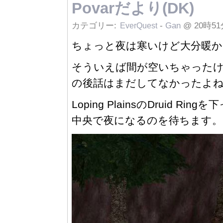
Povarだより(DK)
カテゴリー:
-
Gan
@ 20時51
EverQuest
ちょっと夜は寒いけど大分暖か
そういえば間が空いちゃったけど、
の後話はまだしてなかったよ
Loping PlainsのDruid 
中央で夜になるのを待ちます。