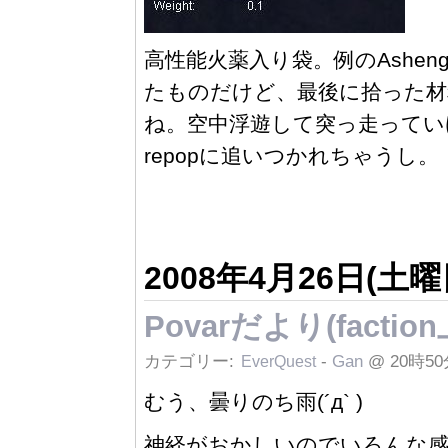
高性能火薬入り袋。例のAsheng
たものだけど、最後に拾った材
ね。空中浮遊して突っ走ってい
repopに追いつかれちゃうし。
2008年4月26日(土曜
Povarだより(factio
カテゴリー:
-
Gan
@ 20時50
EverQuest
むう、曇りのち雨(´д` )
神経がおかしいのでいろんな感