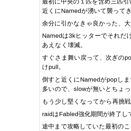
最初に中央の１匹を含め三匹引
近くにNamedが湧いて襲ってき
余分に引かなきゃ良かった、大
Namedは3kヒッターでそれ
あえなく壊滅。
すぐさま舞い戻って、次ぎのpop
けpull。
倒すと近くにNamedがpopし
多いので、slowが無いとちょ
もう少し堅くなってから再挑戦
raidはFabled強化期間が終了し
途中まで攻略していた最初の