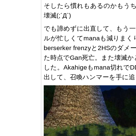
そしたら慣れもあるのかもうち
壊滅(;´Д`)
でも諦めずに出直して、もう一回チ
ルが忙しくてmanaも減りまくり
berserker frenzyと2
た時点でGan死亡。また壊滅か
した。Akahigeもmana切
出して、召喚ハンマーを手に追っか