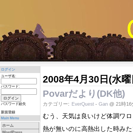
ログイン
2008年4月30日(水曜
ユーザ名:
パスワード:
Povarだより(DK他)
カテゴリー:
-
Gan
@ 21時16
EverQuest
パスワード紛失
新規登録
むう、天気は良いけど体調ワロス(´
Main Menu
ホーム
熱が無いのに高熱出した時みた
WordPress