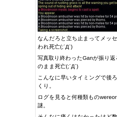
なんだろと立ち止まってメッセー
われ死亡(;´Д`)
写真取り終わったGanが振り
のまま死亡(;´Д`)
こんなに早いタイミングで後
くり。
ログを見ると何種類ものwere
謎。
そんなに痛くはなかったけど