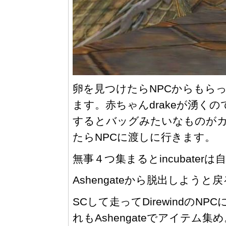
卵を見つけたらNPCからもらった
ます。赤ちゃんdrakeが湧くの
するとバッグみたいなものが
たらNPCに渡しに行きます。
無事４つ集まるとincubater
Ashengateから脱出しようと戻る
SCして走ってDirewindのN
れもAshengateでアイテム集