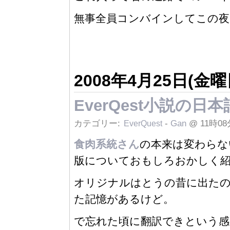
無事全員コンバインしてこの夜
2008年4月25日(金曜
EverQest小説の日
カテゴリー:
-
Gan
@ 11時08
EverQuest
食肉系統さん
の本来は変わらない
版についておもしろおかしく
オリジナルはとうの昔に出た
た記憶があるけど。
で忘れた頃に翻訳できという感