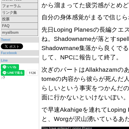
から溜まってた疲労感がとめど
フォーラム
リンク集
自分の身体感覚がまるで信じら
投票
FAQ
先日Loping Planesの
myalbum
ね。Shadownameが落とすs
Tweet
Shadowmane集落から良く
Facebook
して、NPCに報告して終了。
Line
次ぎのパートはAllakhazam
tomeの内容から彼らが死ん
:-?
らしいという事実をつかんだのだけど
面に行かないといけないぽい
で早速Akahigeを連れてLoping 
と、Worgが沢山湧いている