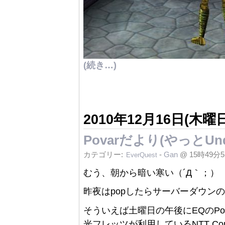
(続き…)
2010年12月16日(木曜日
Povarだより(やっとUnd
カテゴリー:
-
Gan
@ 15時49分
EverQuest
むう、朝から暗い寒い（´Д｀；）
昨夜はpopしたらサーバーダウン
そういえば土曜日の午後にEQのPo
光フレッツが利用しているNTT Com