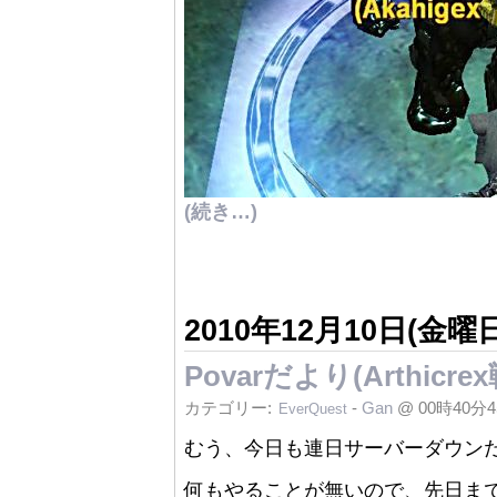
(続き…)
2010年12月10日(金曜日
Povarだより(Arthicr
カテゴリー:
-
Gan
@ 00時40分
EverQuest
むう、今日も連日サーバーダウン
何もやることが無いので、先日ま