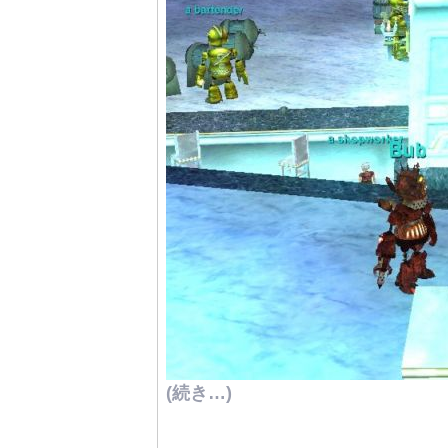
(続き…)