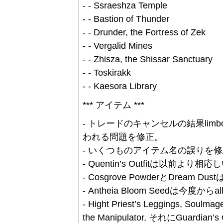
- - Ssraeshza Temple
- - Bastion of Thunder
- - Drunder, the Fortress of Zek
- - Vergalid Mines
- - Zhisza, the Shissar Sanctuary
- - Toskirakk
- - Kaesora Library
*** アイテム ***
- トレードのキャンセルの結果limb
われる問題を修正。
- いくつものアイテム名の誤りを
- Quentin’s Outfitは以前よ
- Cosgrove PowderとDream D
- Antheia Bloom Seedは今度からall
- Hight Priest’s Leggings, Soulmag
the Manipulator, それにGua