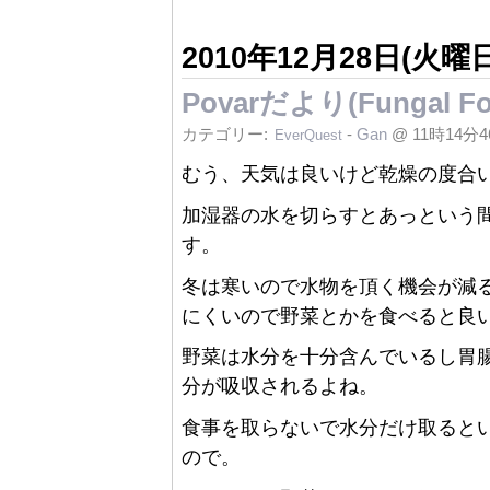
2010年12月28日(火曜日
Povarだより(Fungal 
カテゴリー:
-
Gan
@ 11時14分
EverQuest
むう、天気は良いけど乾燥の度合
加湿器の水を切らすとあっという
す。
冬は寒いので水物を頂く機会が減
にくいので野菜とかを食べると良
野菜は水分を十分含んでいるし胃
分が吸収されるよね。
食事を取らないで水分だけ取ると
ので。