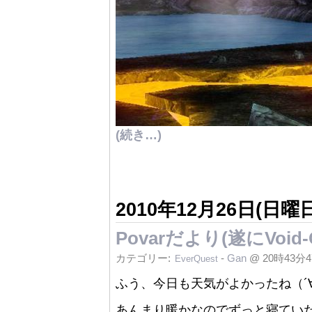
(続き…)
2010年12月26日(日曜日
Povarだより(遂にVoid
カテゴリー:
-
Gan
@ 20時43分
EverQuest
ふう、今日も天気がよかったね（´
あんまり暖かなのでずっと寝ていた