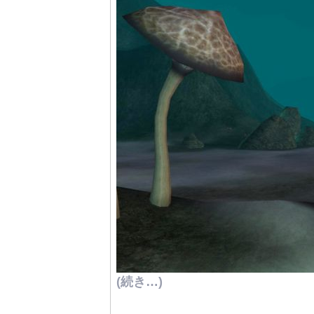
(続き…)