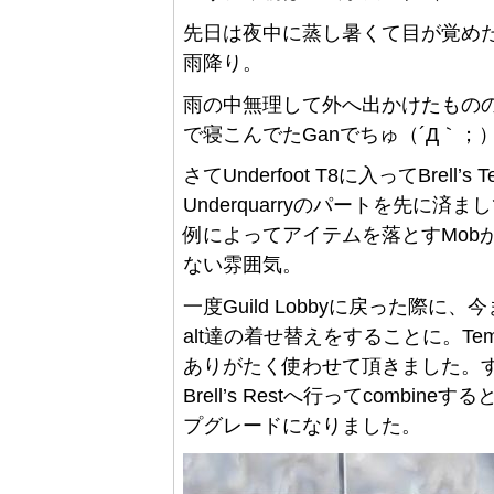
先日は夜中に蒸し暑くて目が覚め
雨降り。
雨の中無理して外へ出かけたもの
で寝こんでたGanでちゅ（´Д｀；
さてUnderfoot T8に入ってBrel
Underquarryのパートを先に済まし
例によってアイテムを落とすMobがr
ない雰囲気。
一度Guild Lobbyに戻った際
alt達の着せ替えをすることに。Temp
ありがたく使わせて頂きました。す
Brell’s Restへ行ってcomb
プグレードになりました。