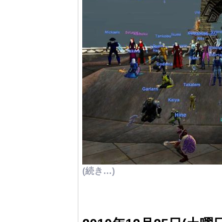
(続き…)