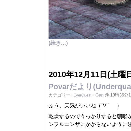
(続き…)
2010年12月11日(土曜日
Povarだより(Under
カテゴリー:
-
Gan
@ 13時36分
EverQuest
ふう、天気がいいね（´∀｀ ）
乾燥するのでうっかりすると朝喉
ンフルエンザにかからないように