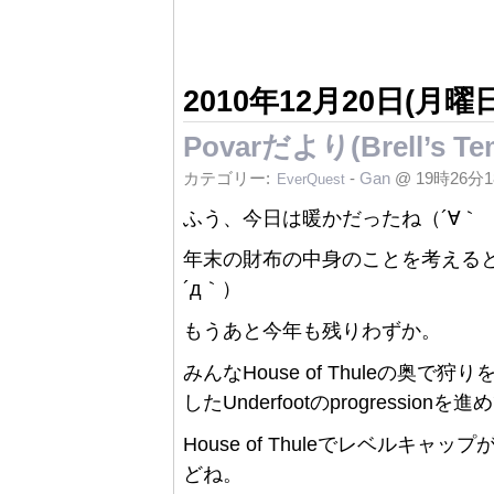
2010年12月20日(月曜日
Povarだより(Brell’s 
カテゴリー:
-
Gan
@ 19時26分
EverQuest
ふう、今日は暖かだったね（´∀｀
年末の財布の中身のことを考える
´д｀）
もうあと今年も残りわずか。
みんなHouse of Thuleの奥
したUnderfootのprogression
House of Thuleでレベル
どね。