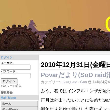
ログイン
2010年12月31日(金曜日
ユーザ名:
パスワード:
Povarだより(SoD raid
カテゴリー:
-
Gan
@ 14時34分
EverQuest
パスワード紛失
ふう、巷ではインフルエンザが流
新規登録
Main Menu
正月は外出しないことに決めたGan
ホーム
例年年末年始で遠出した際にイン
WordPress