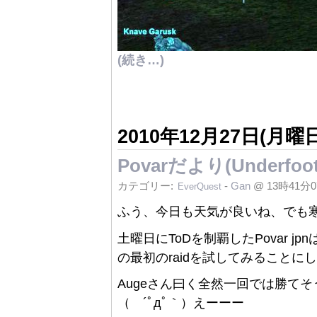
(続き…)
2010年12月27日(月曜日
Povarだより(Underf
カテゴリー:
-
Gan
@ 13時41分
EverQuest
ふう、今日も天気が良いね、でも
土曜日にToDを制覇したPovar jp
の最初のraidを試してみることに
Augeさん曰く全然一回では勝て
（ ´ﾟдﾟ｀）えーーー