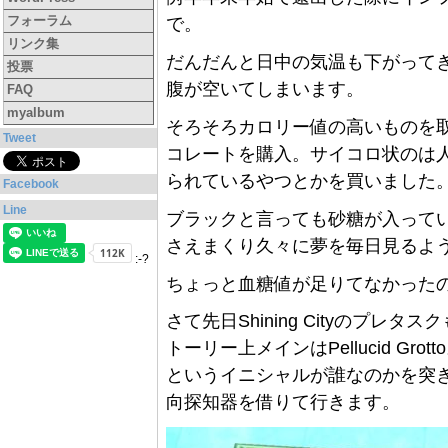
フォーラム
で。
リンク集
だんだんと日中の気温も下がって
投票
腹が空いてしまいます。
FAQ
myalbum
そろそろカロリー値の高いものを
Tweet
コレートを購入。サイコロ状のは
られているやつとかを買いました
Facebook
Line
ブラックと言っても砂糖が入って
さえまくり久々に夢を毎日見るよ
:-?
ちょっと血糖値が足りてなかった
さて先日Shining Cityのプ
トーリー上メインはPellucid Gr
というイニシャルが誰なのかを突き止め
向探知器を借りて行きます。