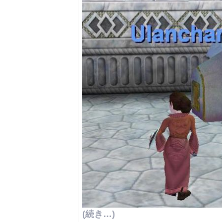
(続き…)