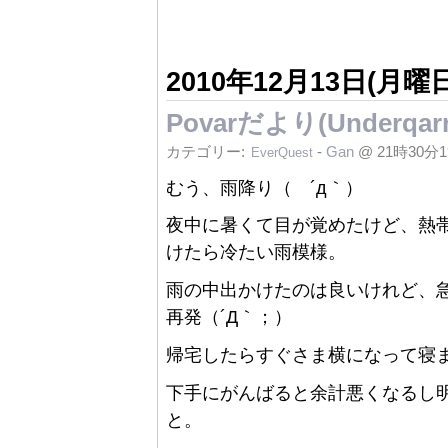
2010年12月13日(月曜日
Povarだより(Under
カテゴリー:
-
Gan
@ 21時30分
EverQuest
むう、雨降り（ ´д｀）
夜中に暑くて目が覚めたけど、熱
けたら冷たい雨模様。
雨の中出かけたのは良いけれど、
再発（´Д｀；）
帰宅したらすぐさま横になって寝
下手にがんばると余計悪くなるし
と。