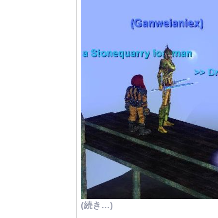
(続き…)