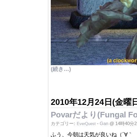
(続き…)
2010年12月24日(金曜日
Povarだより(Fungal F
カテゴリー:
-
Gan
@ 14時40分
EverQuest
ふう、今朝は天気が良いね（´∀｀