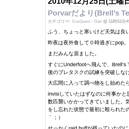
2010年12月25日(土曜日
Porvarだより(Brell
カテゴリー:
-
Gan
@ 11時52分
EverQuest
ふう、ちょっと寒いけど天気は良い
昨夜は夜外食して０時過ぎにpop。
まだみんな居ました。
すぐにUnderfootへ飛んで、Brel
後のプレタスクの試練を突破しな
大広間に入って調べ物をし始めたら、突
invisiしていたはずなのに何事
数匹襲いかかってきていました。気づく
をし忘れた状態で最初に殴られたの
｀；）
せっかくraid buffが残っていたの