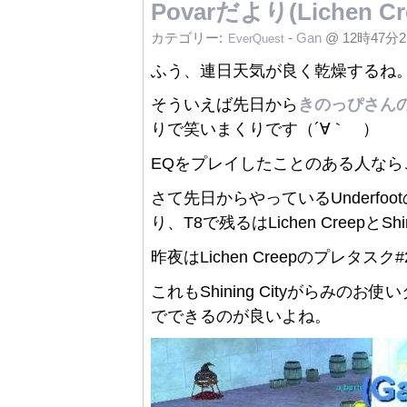
Povarだより(Lichen Cr
カテゴリー:
-
Gan
@ 12時47分
EverQuest
ふう、連日天気が良く乾燥するね
そういえば先日から
きのっぴさん
りで笑いまくりです（´∀｀ ）
EQをプレイしたことのある人な
さて先日からやっているUnderfootのpr
り、T8で残るはLichen CreepとSh
昨夜はLichen Creepのプレタスク
これもShining Cityがらみ
でできるのが良いよね。