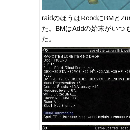
raidのほうはRcodにB
た。BMはAddの始末がいつ
た。