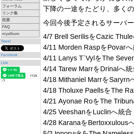
フォーラム
下降の一途をたどり、多く
リンク集
投票
今回今後予定されるサーバ
FAQ
myalbum
4/7 Brell SerilisをCazic Th
Tweet
4/11 Morden RaspをPova
Facebook
4/11 Lanys T`VylをThe Se
Line
4/14 Tarew MarrをDrinalへ
4/18 Mithaniel MarrをSary
:-?
4/18 Tholuxe PaellsをThe 
4/21 Ayonae RoをThe Trib
4/25 VeeshanをLuclinへ統合
4/28 KaranaをBertoxxulou
5/2 InnoruukをThe Namel