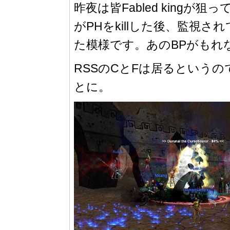
昨夜は皆Fabled kin
がPHをkillした後、監視
た模様です。あのBPがもれ
RSSのCとFは居るというので
とに。