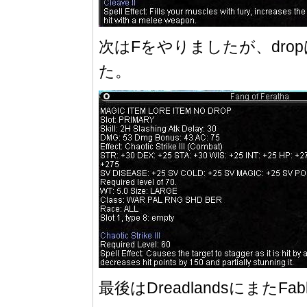
次はFをやりましたが、drop
た。
最後はDreadlandsにまたF