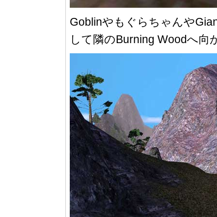
GoblinやもぐらちゃんやGian
して隣のBurning Woodへ