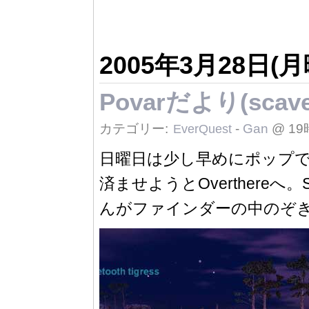
2005年3月28日(月
Povarだより(scaven
カテゴリー:
-
Gan
@ 19
EverQuest
日曜日は少し早めにポップできたの
済ませようとOverthereへ
んがファインダーの中のぞき込