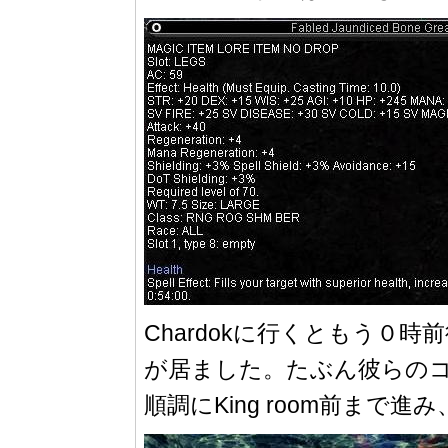
Chardokに行くともう０時
が居ました。たぶん彼らの
順調にKing room前まで進み、c