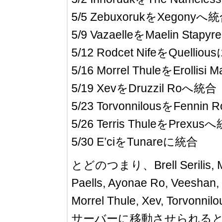
5/5 ZebuxorukをXegonyへ
5/9 VazaelleをMaelin Stap
5/12 Rodcet NifeをQuellio
5/16 Morrel ThuleをErollisi
5/19 XevをDruzzil Roへ統合
5/23 TorvonnilousをFenni
5/26 Terris ThuleをPrexus
5/30 E’ciをTunareに統合
とどのつまり、Brell Serilis, Mord
Paells, Ayonae Ro, Veeshan, 
Morrel Thule, Xev, Torv
サーバーに移動させられる