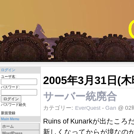
ログイン
2005年3月31日(木
ユーザ名:
パスワード:
サーバー統廃合
パスワード紛失
カテゴリー:
-
Gan
@ 02
EverQuest
新規登録
Main Menu
Ruins of Kunarkが出たこ
ホーム
新しくなってからが境なのか一
WordPress